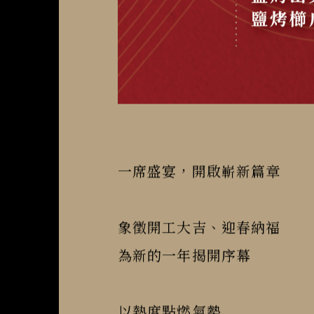
一席盛宴，開啟嶄新篇章
象徵開工大吉、迎春納福

為新的一年揭開序幕