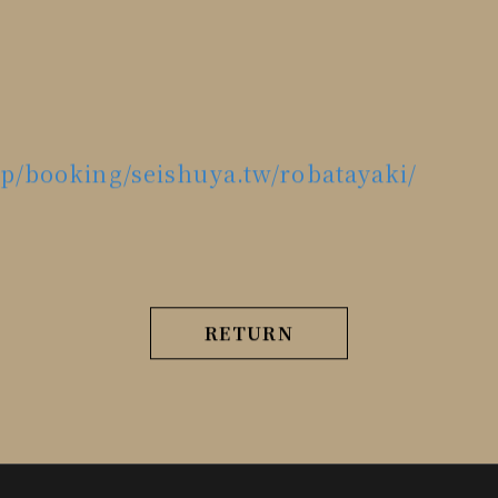
app/booking/seishuya.tw/robatayaki/
RETURN