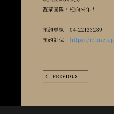
以熱度點燃氣勢

凝聚團隊，迎向來年！
預約專線｜04-22123289

預約訂位｜
https://inline.
PREVIOUS