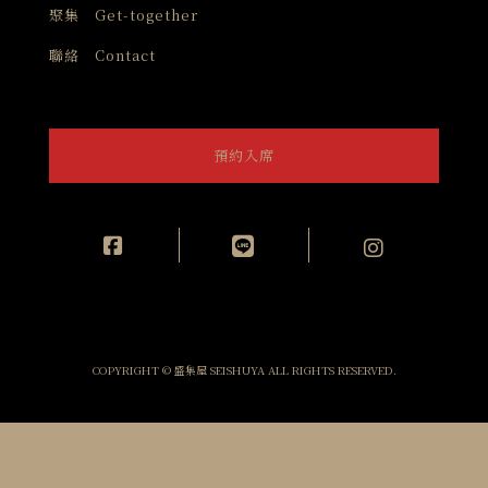
聚集 Get-together
聯絡 Contact
預約入席
COPYRIGHT © 盛集屋 SEISHUYA ALL RIGHTS RESERVED.