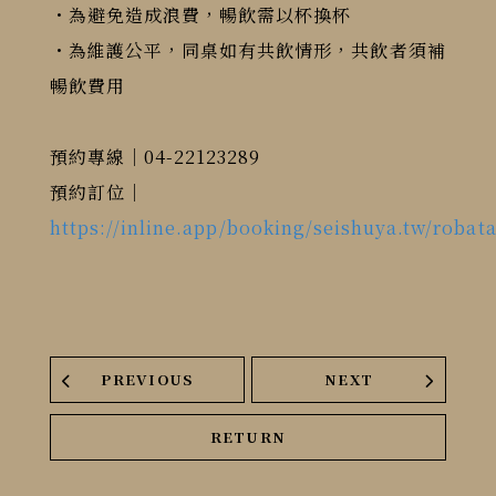
・為避免造成浪費，暢飲需以杯換杯
・為維護公平，同桌如有共飲情形，共飲者須補
暢飲費用
預約專線｜04-22123289
預約訂位｜
https://inline.app/booking/seishuya.tw/robata
PREVIOUS
NEXT
RETURN